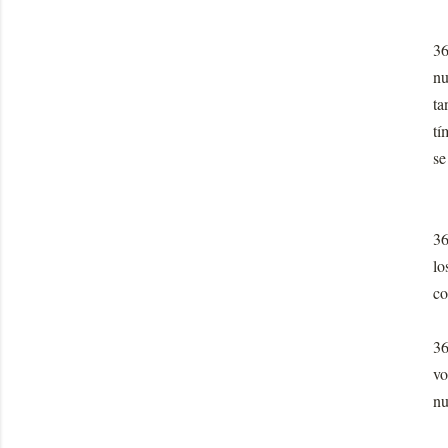
36
nu
ta
tí
se
36
lo
co
36
vo
nu