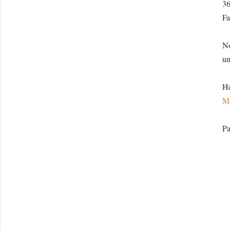
36
Fa
No
un
He
Ma
Pa