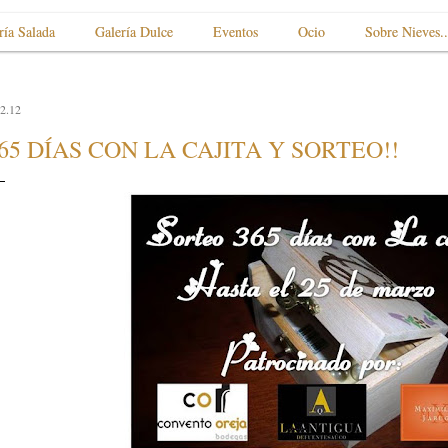
ría Salada
Galería Dulce
Eventos
Ocio
Sobre Nieves..
2.12
65 DÍAS CON LA CAJITA Y SORTEO!!