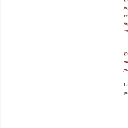
ju
ve
ju
cu
En
un
po
Lo
po