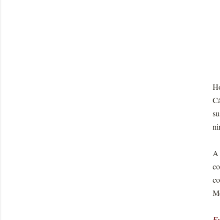
Ho
Cá
su
ni
A 
co
co
Me
En