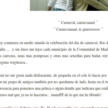
Carnaval, carnavaaaal
¯
¯
Carnavaaaaal, te quierooooo
¯
¯
y comienza en medio mundo la celebración del día de carnaval, Río de
diz ... y sin irnos tan lejos cada municipio de la Comunidad de Mad
s carrozas, unas mas pomposas y otras mas sencillas para bailar, reí
nguna vergüenza...
mí no me gusta nada disfrazarme, de pequeña en el cole lo hacía por no
n mi grupo de amigos también por no quedarme de lado, hasta en el tr
nvencía para ponernos una peluca o algún detalle que indicara que est
nos mal que ya no lo hacemos... uuuuffff de la que me he librado!
 cambio yo disfruto con ello. Desde pequeñita me encantaba ponerme