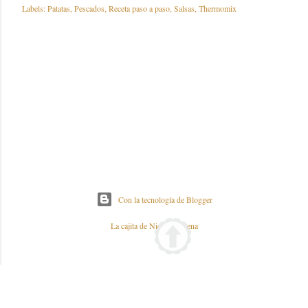
Labels:
Patatas
Pescados
Receta paso a paso
Salsas
Thermomix
Con la tecnología de Blogger
La cajita de Nieves y Elena